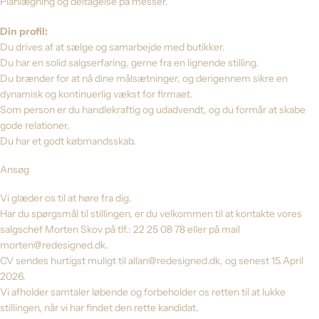
Planlægning og deltagelse på messer.
Din profil:
Du drives af at sælge og samarbejde med butikker.
Du har en solid salgserfaring, gerne fra en lignende stilling.
Du brænder for at nå dine målsætninger, og derigennem sikre en
dynamisk og kontinuerlig vækst for firmaet.
Som person er du handlekraftig og udadvendt, og du formår at skabe
gode relationer.
Du har et godt købmandsskab.
Ansøg
Vi glæder os til at høre fra dig.
Har du spørgsmål til stillingen, er du velkommen til at kontakte vores
salgschef Morten Skov på tlf.: 22 25 08 78 eller på mail
morten@redesigned.dk.
CV sendes hurtigst muligt til
allan@redesigned.dk
, og senest 15.April
2026.
Vi afholder samtaler løbende og forbeholder os retten til at lukke
stillingen, når vi har findet den rette kandidat.