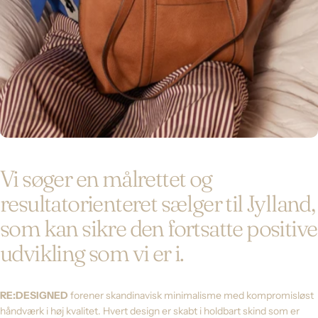
Vi
søger
en
målrettet
og
resultatorienteret
sælger
til
Jylland,
som
kan
sikre
den
fortsatte
positive
udvikling
som
vi
er
i.
RE:DESIGNED
forener skandinavisk minimalisme med kompromisløst
håndværk i høj kvalitet. Hvert design er skabt i holdbart skind som er