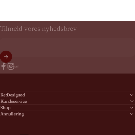
Tilmeld
vores
nyhedsbrev
E-mail
Facebook
Instagram
Re:Designed
Kundeservice
Shop
Annullering
Dansk
Sprog