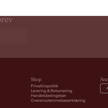
rev
Shop
Ann
Privatlivspolitik
Levering & Returnering
Handelsbetingelser
Overensstemmelseserklæring