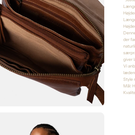
Længd
Højde
Længd
Højde
Denne 
der f
naturl
særpræ
giver 
Vi an
læder
Style 
Mål: H
Kvalit