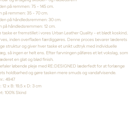
en på remmen: 75 - 145 cm.
n på remmen: 35 - 70 cm.
en på håndledsremmen: 30 cm.
n på håndledsremmen: 12 cm.
taske er fremstillet i vores Urban Leather Quality - et blødt koskind,
arves, inden overfladen færdiggøres. Denne proces bevarer læderets
ige struktur og giver hver taske et unikt udtryk med individuelle
g, så ingen er helt ens. Efter farvningen påføres et let vokslag, som
læderet en glat og blød finish.
befaler løbende pleje med RE:DESIGNED læderfedt for at forlænge
ets holdbarhed og gøre tasken mere smuds og vandafvisende.
nr.: 4947
: 12 x B: 19,5 x D: 3 cm
et: 100% Skind