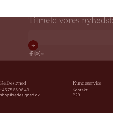
Tilmeld
vores
nyhedsb
E-mail
Facebook
Instagram
Re:Designed
Kundeservice
+45 75 65 96 49
Kontakt
shop@redesigned.dk
B2B