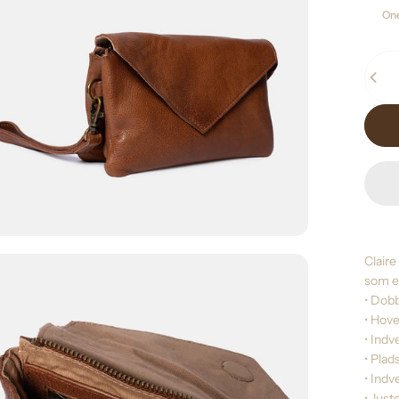
Size
One
Antal
Claire
som e
• Dob
• Hove
• Ind
• Plads
• Indv
• Just