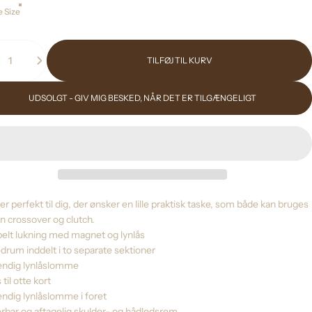
 Size
TILFØJ TIL KURV
UDSOLGT - GIV MIG BESKED, NÅR DET ER TILGÆNGELIGT
 er perfekt til dig, der ønsker en lille praktisk taske, som både kan bruges
n crossover og clutch.
belt lukning med magnet og lynlås
drum inddelt i to separate sektioner
vendig lynlåslomme
 til otte kort
endig lynlåslomme i foret
erbar og aftagelig skulder- og hådledsrem