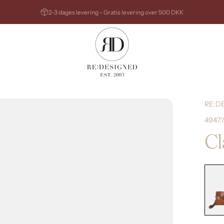
Sæt diasshow på pause
2-3 dages levering - Gratis levering over 500 DKK
RE:DESIGNED
RE:D
4947\
Cl