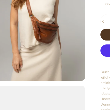
Size
One
Antal
Faust 
lejlig
prakti
• To l
• Just
• Ind
Denne 
der f