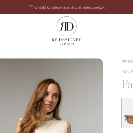
Sæt diasshow på pause
Kontakt kundeservice: shop@redesigned.dk
RE:DESIGNED
RE:D
4875\
Fa