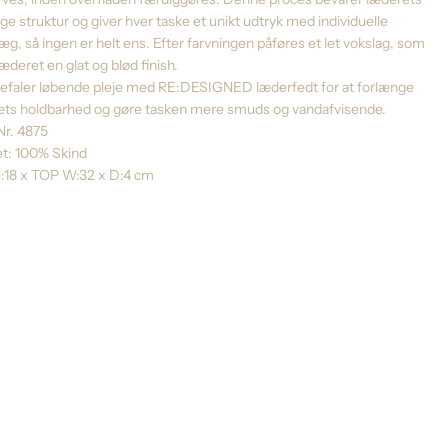
ige struktur og giver hver taske et unikt udtryk med individuelle
g, så ingen er helt ens. Efter farvningen påføres et let vokslag, som
læderet en glat og blød finish.
befaler løbende pleje med RE:DESIGNED læderfedt for at forlænge
ets holdbarhed og gøre tasken mere smuds og vandafvisende.
Nr. 4875
et: 100% Skind
H:18 x TOP W:32 x D:4 cm