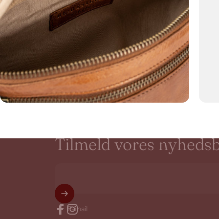
Tilmeld
vores
nyhedsb
E-mail