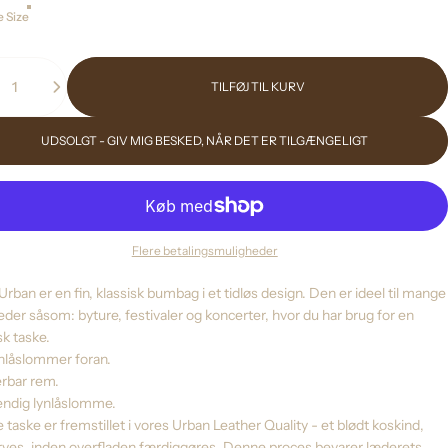
 Size
TILFØJ TIL KURV
UDSOLGT - GIV MIG BESKED, NÅR DET ER TILGÆNGELIGT
Flere betalingsmuligheder
Urban er en fin, klassisk bumbag i et tidløs design. Den er ideel til mange
heder såsom: byture, festivaler og koncerter, hvor du har brug for en
sk taske.
ynlåslommer foran.
erbar rem.
vendig lynlåslomme.
taske er fremstillet i vores Urban Leather Quality - et blødt koskind,
arves, inden overfladen færdiggøres. Denne proces bevarer læderets