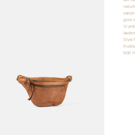
naturl
særpræ
giver 
Vi an
læder
Style 
Kvalit
Mål: 